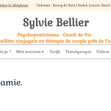
ficher le téléphone
L'adresse : Bourg de Saint André, Louzac Sain
Sylvie Bellier
Psychopraticienne - Coach de Vie
eillère conjugale en thérapie de couple près de C
is-je ?
Mes services
Tarifs
Témoignages
Vidéos
e amie.